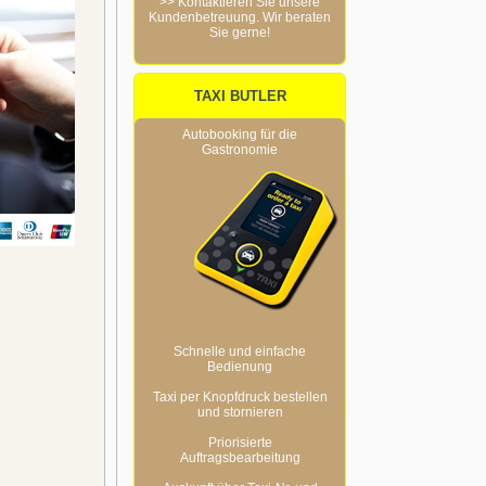
>> Kontaktieren Sie unsere
Kundenbetreuung. Wir beraten
Sie gerne!
TAXI BUTLER
Autobooking für die
Gastronomie
Schnelle und einfache
Bedienung
Taxi per Knopfdruck bestellen
und stornieren
Priorisierte
Auftragsbearbeitung