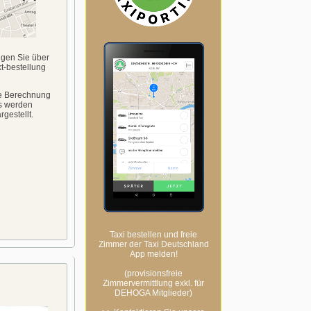
ngen Sie über
t-bestellung
ie Berechnung
s werden
rgestellt.
Taxi bestellen und freie
Zimmer der Taxi Deutschland
App melden!
(provisionsfreie
Zimmervermittlung exkl. für
DEHOGA Mitglieder)