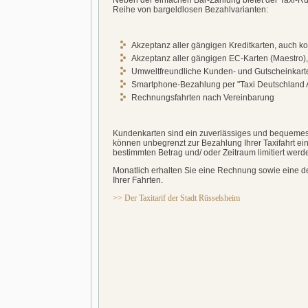
Neben der einfachen Bar-Zahlung bietet der Taxi-R
Reihe von bargeldlosen Bezahlvarianten:
Akzeptanz aller gängigen Kreditkarten, auch ko
Akzeptanz aller gängigen EC-Karten (Maestro),
Umweltfreundliche Kunden- und Gutscheinkart
Smartphone-Bezahlung per "Taxi Deutschland 
Rechnungsfahrten nach Vereinbarung
Kundenkarten sind ein zuverlässiges und bequemes
können unbegrenzt zur Bezahlung Ihrer Taxifahrt ei
bestimmten Betrag und/ oder Zeitraum limitiert werd
Monatlich erhalten
Sie eine Rechnung sowie eine det
Ihrer Fahrten.
>> Der Taxitarif der Stadt Rüsselsheim