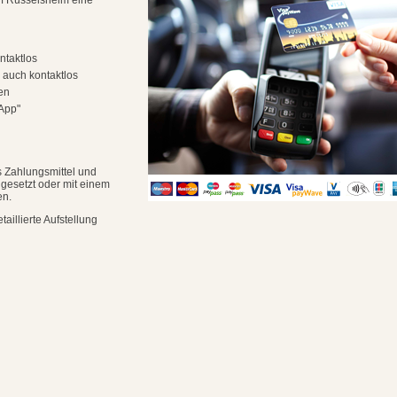
uf Rüsselsheim eine
ntaktlos
 auch kontaktlos
en
App"
 Zahlungsmittel und
ngesetzt oder mit einem
en.
aillierte Aufstellung